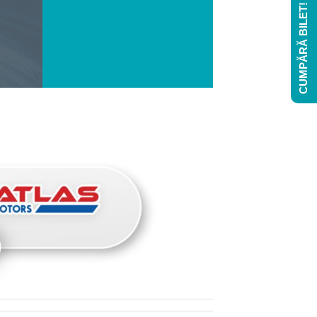
CUMPĂRĂ BILET!