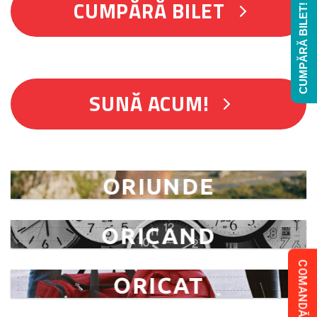
CUMPĂRĂ BILET
CUMPĂRĂ BILET!
SUNĂ ACUM!
ORIUNDE
ORICAND
COMANDĂ COLET!
ORICAT