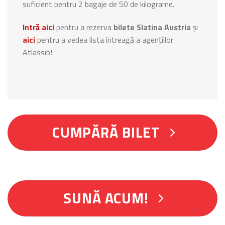
suficient pentru 2 bagaje de 50 de kilograme.
Intră aici
pentru a rezerva
bilete Slatina Austria
și
aici
pentru a vedea lista întreagă a agențiilor
Atlassib!
CUMPĂRĂ BILET
SUNĂ ACUM!