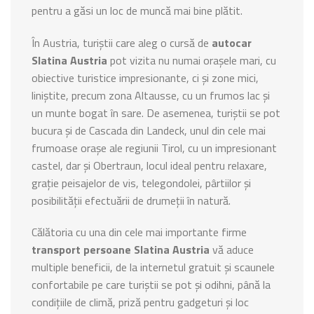
pentru a găsi un loc de muncă mai bine plătit.
În Austria, turiștii care aleg o cursă de
autocar
Slatina Austria
pot vizita nu numai orașele mari, cu
obiective turistice impresionante, ci și zone mici,
liniștite, precum zona Altausse, cu un frumos lac și
un munte bogat în sare. De asemenea, turiștii se pot
bucura și de Cascada din Landeck, unul din cele mai
frumoase orașe ale regiunii Tirol, cu un impresionant
castel, dar și Obertraun, locul ideal pentru relaxare,
grație peisajelor de vis, telegondolei, pârtiilor și
posibilității efectuării de drumeții în natură.
Călătoria cu una din cele mai importante firme
transport persoane Slatina Austria
vă aduce
multiple beneficii, de la internetul gratuit și scaunele
confortabile pe care turiștii se pot și odihni, până la
condițiile de climă, priză pentru gadgeturi și loc