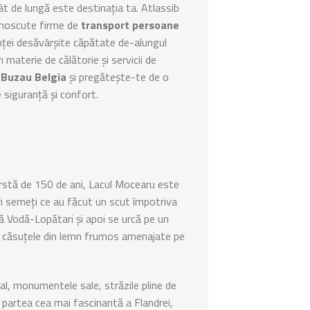
ât de lungă este destinația ta. Atlassib
unoscute firme de
transport persoane
nței desăvârșite căpătate de-alungul
n materie de călătorie și servicii de
 Buzau Belgia
și pregătește-te de o
e siguranță și confort.
vârstă de 150 de ani, Lacul Mocearu este
ri semeți ce au făcut un scut împotriva
ilă Vodă-Lopătari și apoi se urcă pe un
u la căsuțele din lemn frumos amenajate pe
al, monumentele sale, străzile pline de
 partea cea mai fascinantă a Flandrei,