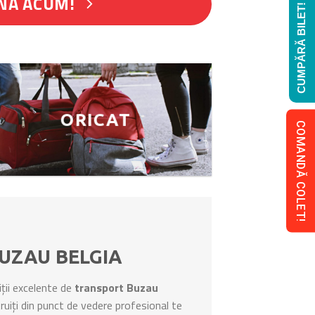
NĂ ACUM!
CUMPĂRĂ BILET!
ORICAT
COMANDĂ COLET!
UZAU BELGIA
ții excelente de
transport Buzau
struiți din punct de vedere profesional te