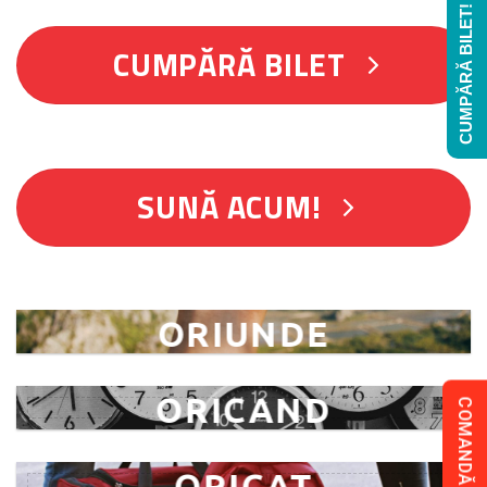
CUMPĂRĂ BILET!
CUMPĂRĂ BILET
SUNĂ ACUM!
ORIUNDE
ORICAND
COMANDĂ COLET!
ORICAT