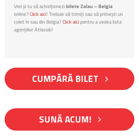
Vrei și tu să achiziționezi
bilete Zalau – Belgia
online?
Click aici
! Trebuie să trimiți sau să primești un
colet în sau din Belgia?
Click aici
pentru a vedea lista
agențiilor Atlassib!
CUMPĂRĂ BILET
SUNĂ ACUM!