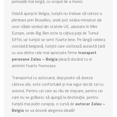
perioadă mai lungă, cu scopul de a munci.
Odată ajunși în Belgia, turiștii nu trebuie să rateze o
plimbare prin Bruxelles, unde pot vedea miniaturi ale
unor clădiri simbol din statele UE, adunate în Mini
Europe, unde Big Ben este la câțiva pași de Turnul
Eiffel, iar turiștii se simt foarte bine. Pe lângă celebra
ciocolată belgiană, turiștii care vizitează această țară
cu una dintre cele mai apreciate firme
transport
persoane Zalau – Belgia
pleacă ducând cu ei
amintiri foarte frumoase.
Transportul cu autocarul, deși poate să dureze
câteva zile, este confortabil și mai sigur decât cel cu
avionul. Pentru cei care au rău de mișcare, pentru cei
care nu se grăbesc să ajungă la destinație, pentru
turiștii mai puțin curajoși, o cursă de
autocar Zalau –
Belgia
se va dovedi alegerea ideală!