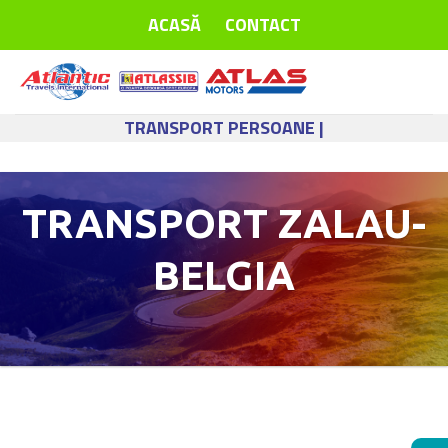
Skip
ACASĂ
CONTACT
to
content
TRANSPORT PERSOANE |
TRANSPORT ZALAU-
BELGIA