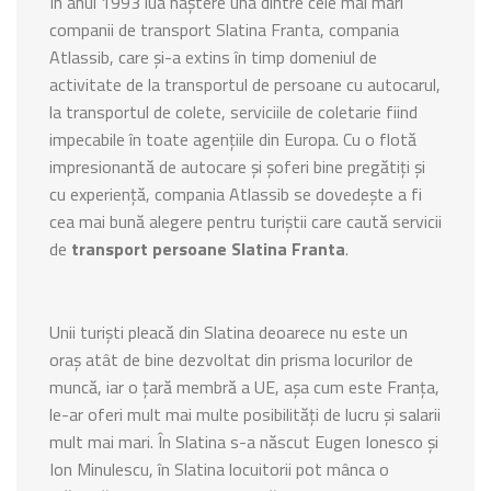
În anul 1993 lua naștere una dintre cele mai mari
companii de transport Slatina Franta, compania
Atlassib, care și-a extins în timp domeniul de
activitate de la transportul de persoane cu autocarul,
la transportul de colete, serviciile de coletarie fiind
impecabile în toate agențiile din Europa. Cu o flotă
impresionantă de autocare și șoferi bine pregătiți și
cu experiență, compania Atlassib se dovedește a fi
cea mai bună alegere pentru turiștii care caută servicii
de
transport persoane Slatina Franta
.
Unii turiști pleacă din Slatina deoarece nu este un
oraș atât de bine dezvoltat din prisma locurilor de
muncă, iar o țară membră a UE, așa cum este Franța,
le-ar oferi mult mai multe posibilități de lucru și salarii
mult mai mari. În Slatina s-a născut Eugen Ionesco și
Ion Minulescu, în Slatina locuitorii pot mânca o