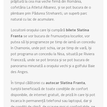
prăjitură la cea mai veche firmă din România,
cofetăria La Atletul Albanez, și se pot bucura de o
plimbare prin Pădurea Strehareti, un superb parc
natural cu lac de acumulare.
Locuitorii orașului care își cumpără
bilete Slatina
Franta
se vor bucura de frumusețea locurilor, vor
putea să își programeze pe timp de iarnă un concediu
în Chamonix, unde pot schia, iar pe timp de vară, își
pot programa un concediu la Nisa, situată pe Riviera
Franceză, unde se pot bronza și se pot bucura de
panorama minunată a orașului vechi și a golfului Baie
des Anges.
În timpul călătoriei cu
autocar Slatina Franta
,
turiștii beneficiază de toate condițiile de confort
disponibile, de internet gratuit, de priză în care își pot
încarca în permanență telefonul sau laptopul, dar și
de condiții de climă, de scaune moi și confortabile, pe