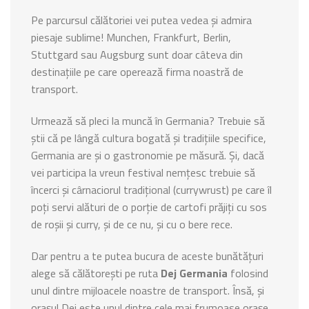
Pe parcursul călătoriei vei putea vedea și admira
piesaje sublime! Munchen, Frankfurt, Berlin,
Stuttgard sau Augsburg sunt doar câteva din
destinațiile pe care operează firma noastră de
transport.
Urmează să pleci la muncă în Germania? Trebuie să
știi că pe lângă cultura bogată și tradițiile specifice,
Germania are și o gastronomie pe măsură. Și, dacă
vei participa la vreun festival nemțesc trebuie să
încerci și cârnaciorul tradițional (currywrust) pe care îl
poți servi alături de o porție de cartofi prăjiți cu sos
de roșii și curry, și de ce nu, și cu o bere rece.
Dar pentru a te putea bucura de aceste bunătățuri
alege să călătorești pe ruta
Dej Germania
folosind
unul dintre mijloacele noastre de transport. Însă, și
orașul Dej este unul dintre cele mai frumoase orașe