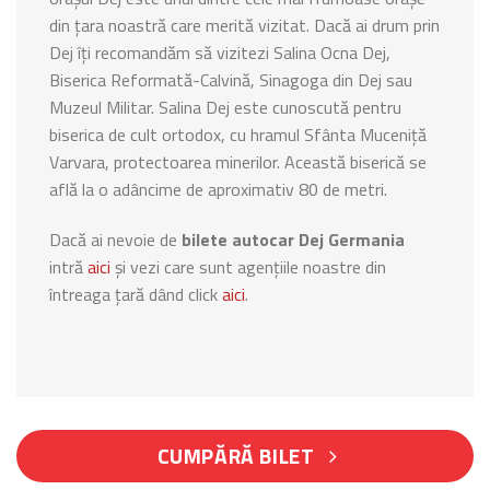
din țara noastră care merită vizitat. Dacă ai drum prin
Dej îți recomandăm să vizitezi Salina Ocna Dej,
Biserica Reformată-Calvină, Sinagoga din Dej sau
Muzeul Militar. Salina Dej este cunoscută pentru
biserica de cult ortodox, cu hramul Sfânta Muceniță
Varvara, protectoarea minerilor. Această biserică se
află la o adâncime de aproximativ 80 de metri.
Dacă ai nevoie de
bilete autocar Dej Germania
intră
aici
și vezi care sunt agențiile noastre din
întreaga țară dând click
aici
.
CUMPĂRĂ BILET