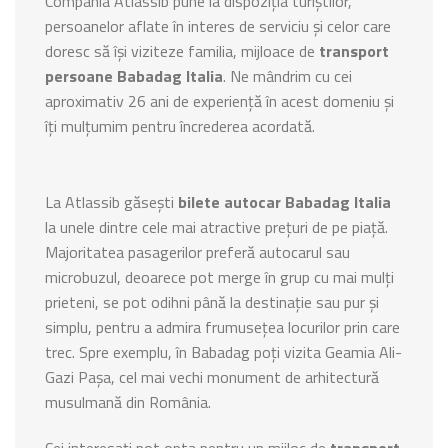
Compania Atlassib pune la dispoziția turiștilor,
persoanelor aflate în interes de serviciu și celor care
doresc să își viziteze familia, mijloace de
transport
persoane Babadag Italia
. Ne mândrim cu cei
aproximativ 26 ani de experiență în acest domeniu și
îți mulțumim pentru încrederea acordată.
La Atlassib găsești
bilete autocar Babadag Italia
la unele dintre cele mai atractive prețuri de pe piață.
Majoritatea pasagerilor preferă autocarul sau
microbuzul, deoarece pot merge în grup cu mai mulți
prieteni, se pot odihni până la destinație sau pur și
simplu, pentru a admira frumusețea locurilor prin care
trec. Spre exemplu, în Babadag poți vizita Geamia Ali-
Gazi Pașa, cel mai vechi monument de arhitectură
musulmană din România.
Cei interesați pot opta pentru un mijloc de
transport