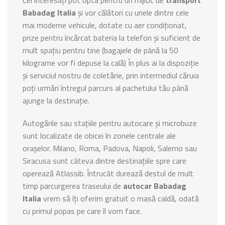
Babadag Italia
și vor călători cu unele dintre cele
mai moderne vehicule, dotate cu aer condiționat,
prize pentru încărcat bateria la telefon și suficient de
mult spațiu pentru tine (bagajele de până la 50
kilograme vor fi depuse la cală) În plus ai la dispoziție
și serviciul nostru de coletărie, prin intermediul căruia
poți urmări întregul parcurs al pachetului tău până
ajunge la destinație.
Autogările sau stațiile pentru autocare și microbuze
sunt localizate de obicei în zonele centrale ale
orașelor. Milano, Roma, Padova, Napoli, Salerno sau
Siracusa sunt câteva dintre destinațiile spre care
operează Atlassib. Întrucât durează destul de mult
timp parcurgerea traseului de
autocar Babadag
Italia
vrem să îți oferim gratuit o masă caldă, odată
cu primul popas pe care îl vom face.