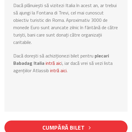
Dacă plănuiești să vizitezi Italia în acest an, ar trebui
să ajungi la Fontana di Trevi, cel mai cunoscut
obiectiv turistic din Roma. Aproximativ 3000 de
monede Euro sunt aruncate zilnic în fântână de către
turiști, bani care sunt donați către organizații
caritabile.
Dacă dorești să achiziționezi bilet pentru
plecari
Babadag Italia
intră aic
i, iar dacă vrei să vezi lista
agențiilor Atlassib
intră aici.
CUMPĂRĂ BILET