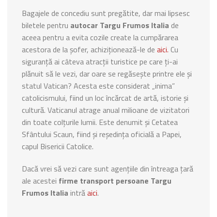
Bagajele de concediu sunt pregătite, dar mai lipsesc
biletele pentru
autocar Targu Frumos Italia
de
aceea pentru a evita cozile create la cumpărarea
acestora de la șofer, achiziționează-le de
aici.
Cu
siguranță ai câteva atracții turistice pe care ți-ai
plănuit să le vezi, dar oare se regăsește printre ele și
statul Vatican? Acesta este considerat „inima”
catolicismului, fiind un loc încărcat de artă, istorie și
cultură. Vaticanul atrage anual milioane de vizitatori
din toate colțurile lumii. Este denumit și Cetatea
Sfântului Scaun, fiind și reședința oficială a Papei,
capul Bisericii Catolice.
Dacă vrei să vezi care sunt agențiile din întreaga țară
ale acestei
firme transport persoane Targu
Frumos Italia
intră
aici
.