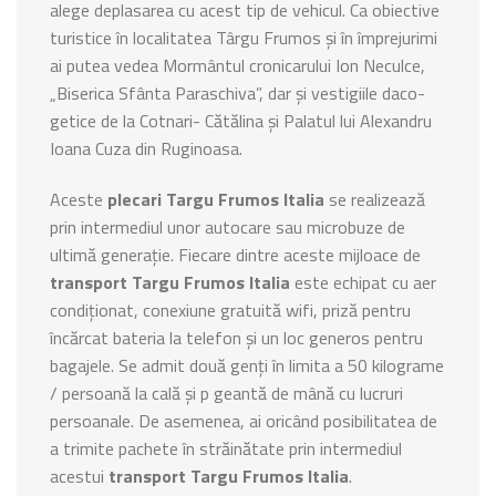
alege deplasarea cu acest tip de vehicul. Ca obiective
turistice în localitatea Târgu Frumos și în împrejurimi
ai putea vedea Mormântul cronicarului Ion Neculce,
„Biserica Sfânta Paraschiva”, dar și vestigiile daco-
getice de la Cotnari- Cătălina și Palatul lui Alexandru
Ioana Cuza din Ruginoasa.
Aceste
plecari Targu Frumos Italia
se realizează
prin intermediul unor autocare sau microbuze de
ultimă generație. Fiecare dintre aceste mijloace de
transport Targu Frumos Italia
este echipat cu aer
condiționat, conexiune gratuită wifi, priză pentru
încărcat bateria la telefon și un loc generos pentru
bagajele. Se admit două genți în limita a 50 kilograme
/ persoană la cală și p geantă de mână cu lucruri
persoanale. De asemenea, ai oricând posibilitatea de
a trimite pachete în străinătate prin intermediul
acestui
transport Targu Frumos Italia
.