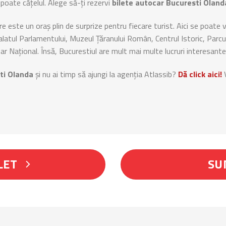
poate cățelul. Alege să-ți rezervi
bilete autocar Bucuresti Oland
re este un oraș plin de surprize pentru fiecare turist. Aici se poate
alatul Parlamentului, Muzeul Țăranului Român, Centrul Istoric, Parc
r Național. Însă, Bucurestiul are mult mai multe lucruri interesante
ti
Olanda
și nu ai timp să ajungi la agenția Atlassib?
Dă click aici!
V
LET
SU