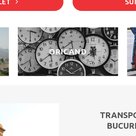
LET
SU
ORICAND
TRANSP
BUCUR