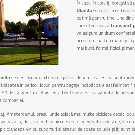
În cazul în care îți dorești să 
Olanda
și nu știi la ce firma
optimă pentru tine. Una dint
care efectuează
transport 
va asigura un drum confortabil,
acordă o foartea mare grijă p
mai bună formă fizică și men
landa
se desfășoară extrem de plăcut deoarece acestea sunt modern
nătatea în pericol, locuri pentru bagaje încăpătoare astfel încât fie
 50 de kg greutate. Asistența telefonică este asigurată de personal 
a companiei.
atați Amsterdamul, orașul unde există mai multe biciclete decât locu
maginează-ți, deci, că vorbim aici despre o adevărată industrie, în co
ipic olandeze vin cu suporturi și atașuri de toate soiurile și îți sunt de