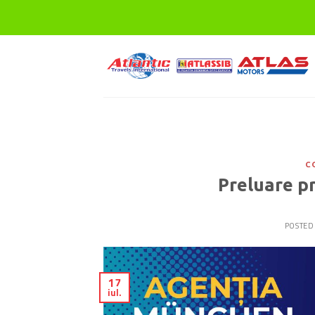
Skip
to
content
C
Preluare pr
POSTED
17
iul.