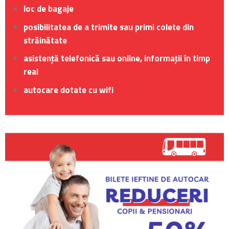
loc de bagaje
posibilitatea de a trimite sau primi colete din
străinătate
asistență telefonică sau online, informații în timp
real
autocare dotate cu wifi