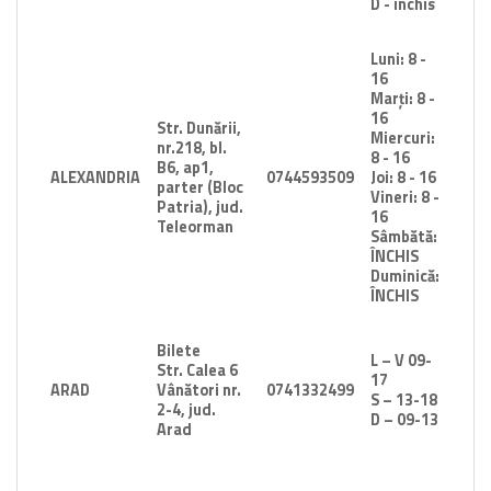
D - închis
Luni: 8 -
16
Marți: 8 -
16
Str. Dunării,
Miercuri:
nr.218, bl.
8 - 16
B6, ap1,
ALEXANDRIA
0744593509
Joi: 8 - 16
parter (Bloc
Vineri: 8 -
Patria), jud.
16
Teleorman
Sâmbătă:
ÎNCHIS
Duminică:
ÎNCHIS
Bilete
L – V 09-
Str. Calea 6
17
ARAD
Vânători nr.
0741332499
S – 13-18
2-4, jud.
D – 09-13
Arad