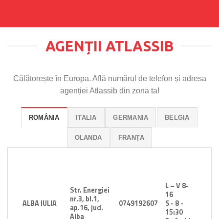
AGENȚII ATLASSIB
Călătorește în Europa. Află numărul de telefon și adresa
agenției Atlassib din zona ta!
ROMÂNIA
ITALIA
GERMANIA
BELGIA
OLANDA
FRANȚA
L – V 8-
Str. Energiei
16
nr.3, bl.1,
ALBA IULIA
0749192607
S - 8 -
ap.16, jud.
15:30
Alba