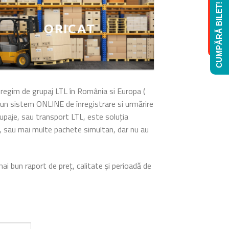
COMANDĂ COLET!
CUMPĂRĂ BILET!
ORICAT
regim de grupaj LTL în România si Europa (
tr-un sistem ONLINE de înregistrare si urmărire
rupaje, sau transport LTL, este soluția
i, sau mai multe pachete simultan, dar nu au
ai bun raport de preț, calitate și perioadă de