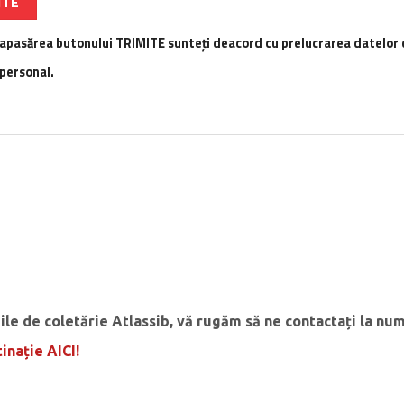
 apasărea butonului TRIMITE sunteți deacord cu prelucrarea datelor 
personal.
iile de coletărie Atlassib, vă rugăm să ne contactați la nu
inație AICI!