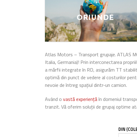
ORIUNDE
Atlas Motors – Transport grupaje. ATLAS MOTO
Italia, Germania)! Prin interconectarea proprii
a mărfii integrate în RD, asigurăm TT stabilit
optimă din punct de vedere al costurilor pen
nevoie de întreg spațiul dintr-un camion.
Având o
vastă experiență
în domeniul transpor
tranzit. Vă oferim soluții de grupaj optime a
DIN (COL