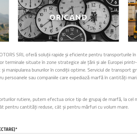
ORICAND
RS SRL oferă soluţii rapide şi eficiente pentru transporturile în 
lor terminale situate în zone strategice ale ţării și ale Europei prin
 și manipularea bunurilor în condiţii optime. Serviciul de transport g
tru persoanele sau companiile care expediază marfă în cantități mar
turilor rutiere, putem efectua orice tip de grupaj de marfă, la cel m
tât pentru cantități reduse, cât și pentru mărfuri cu volum mare.
ECTARE)*