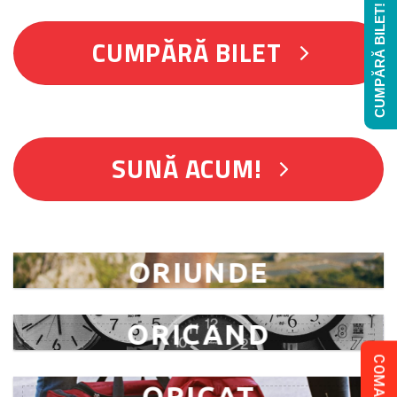
CUMPĂRĂ BILET!
CUMPĂRĂ BILET
SUNĂ ACUM!
ORIUNDE
ORICAND
ORICAT