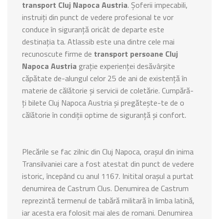
transport Cluj Napoca Austria
. Șoferii impecabili,
instruiți din punct de vedere profesional te vor
conduce în siguranță oricât de departe este
destinația ta. Atlassib este una dintre cele mai
recunoscute firme de
transport persoane Cluj
Napoca Austria
grație experienței desăvârșite
căpătate de-alungul celor 25 de ani de existență în
materie de călătorie și servicii de coletărie. Cumpără-
ți bilete Cluj Napoca Austria și pregătește-te de o
călătorie în condiții optime de siguranță și confort.
Plecările se fac zilnic din Cluj Napoca, orașul din inima
Transilvaniei care a fost atestat din punct de vedere
istoric, începând cu anul 1167. Initital orașul a purtat
denumirea de Castrum Clus. Denumirea de Castrum
reprezintă termenul de tabără militară în limba latină,
iar acesta era folosit mai ales de romani. Denumirea