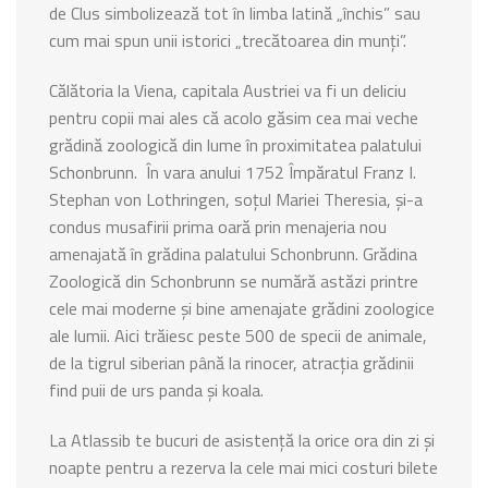
de Clus simbolizează tot în limba latină „închis” sau
cum mai spun unii istorici „trecătoarea din munți”.
Călătoria la Viena, capitala Austriei va fi un deliciu
pentru copii mai ales că acolo găsim cea mai veche
grădină zoologică din lume în proximitatea palatului
Schonbrunn. În vara anului 1752 Împăratul Franz I.
Stephan von Lothringen, soțul Mariei Theresia, și-a
condus musafirii prima oară prin menajeria nou
amenajată în grădina palatului Schonbrunn. Grădina
Zoologică din Schonbrunn se numără astăzi printre
cele mai moderne și bine amenajate grădini zoologice
ale lumii. Aici trăiesc peste 500 de specii de animale,
de la tigrul siberian până la rinocer, atracția grădinii
find puii de urs panda și koala.
La Atlassib te bucuri de asistență la orice ora din zi și
noapte pentru a rezerva la cele mai mici costuri bilete