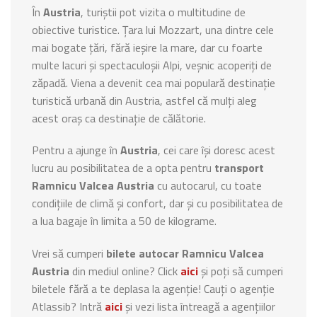
În
Austria
, turiștii pot vizita o multitudine de
obiective turistice. Țara lui Mozzart, una dintre cele
mai bogate țări, fără ieșire la mare, dar cu foarte
multe lacuri și spectaculoșii Alpi, veșnic acoperiți de
zăpadă. Viena a devenit cea mai populară destinație
turistică urbană din Austria, astfel că mulți aleg
acest oraș ca destinație de călătorie.
Pentru a ajunge în
Austria
, cei care își doresc acest
lucru au posibilitatea de a opta pentru
transport
Ramnicu Valcea Austria
cu autocarul, cu toate
condițiile de climă și confort, dar și cu posibilitatea de
a lua bagaje în limita a 50 de kilograme.
Vrei să cumperi
bilete autocar Ramnicu Valcea
Austria
din mediul online? Click
aici
și poți să cumperi
biletele fără a te deplasa la agenție! Cauți o agenție
Atlassib? Intră
aici
și vezi lista întreagă a agențiilor