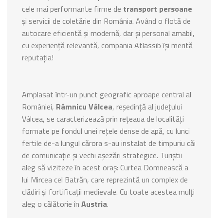
cele mai performante firme de
transport persoane
și servicii de coletărie din România. Având o flotă de
autocare eficientă și modernă, dar și personal amabil,
cu experiență relevantă, compania Atlassib își merită
reputația!
Amplasat într-un punct geografic aproape central al
României,
Râmnicu Vâlcea
, reședință al județului
Vâlcea, se caracterizează prin rețeaua de localități
formate pe fondul unei rețele dense de apă, cu lunci
fertile de-a lungul cărora s-au instalat de timpuriu căi
de comunicație și vechi așezări strategice. Turiștii
aleg să viziteze în acest oraș: Curtea Domnească a
lui Mircea cel Batrăn, care reprezintă un complex de
clădiri și fortificații medievale. Cu toate acestea mulți
aleg o călătorie în
Austria
.