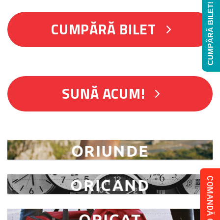
CUMPĂRĂ BILET!
CUMPĂRĂ BILET
SUNĂ ACUM!
ORIUNDE
COMANDĂ COLET!
ORICAND
ORICAT