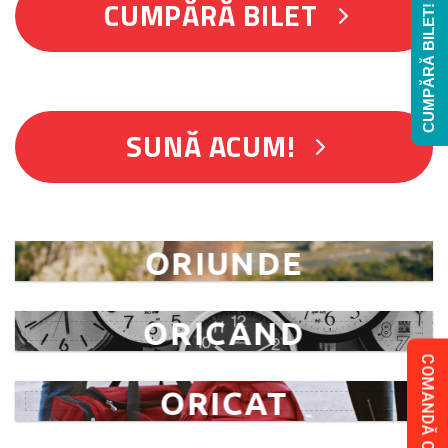
CUMPĂRĂ BILET
CUMPĂRĂ BILET!
SUNĂ ACUM!
ORIUNDE
ORICAND
COMANDĂ COLET!
ORICAT