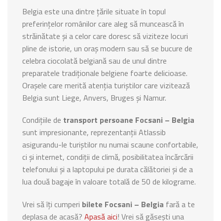
Belgia este una dintre țările situate în topul
preferințelor românilor care aleg să muncească în
străinătate și a celor care doresc să viziteze locuri
pline de istorie, un oraș modern sau să se bucure de
celebra ciocolată belgiană sau de unul dintre
preparatele tradiționale belgiene foarte delicioase.
Orașele care merită atenția turiștilor care vizitează
Belgia sunt Liege, Anvers, Bruges și Namur.
Condițiile de
transport persoane Focsani – Belgia
sunt impresionante, reprezentanții Atlassib
asigurandu-le turiștilor nu numai scaune confortabile,
ci și internet, condiții de climă, posibilitatea încărcării
telefonului și a laptopului pe durata călătoriei și de a
lua două bagaje în valoare totală de 50 de kilograme.
Vrei să îți cumperi
bilete Focsani – Belgia
fară a te
deplasa de acasă?
Apasă aici
! Vrei să găsești una