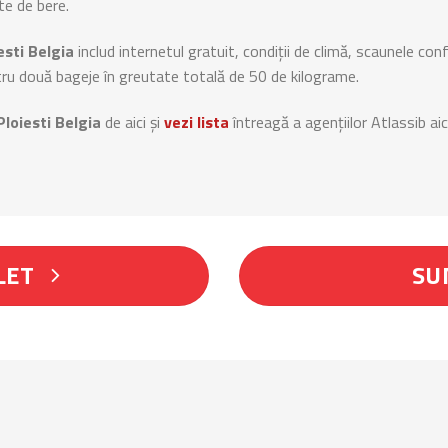
te de bere.
esti Belgia
includ internetul gratuit, condiții de climă, scaunele con
ntru două bageje în greutate totală de 50 de kilograme.
Ploiesti Belgia
de aici și
vezi lista
întreagă a agențiilor Atlassib aic
LET
SU