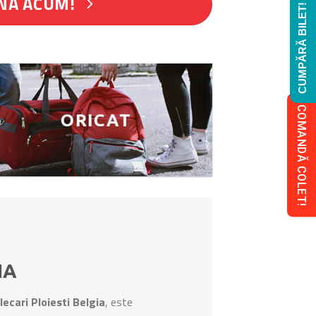
NĂ ACUM!
CUMPĂRĂ BILET!
COMANDĂ COLET!
ORICAT
IA
lecari Ploiesti Belgia
, este