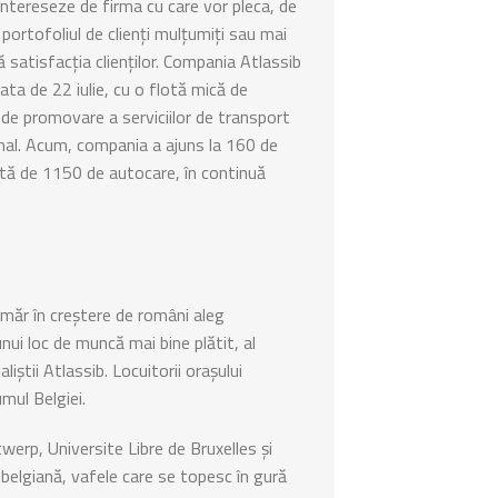
intereseze de firma cu care vor pleca, de
de portofoliul de clienți mulțumiți sau mai
ă satisfacția clienților. Compania Atlassib
data de 22 iulie, cu o flotă mică de
 de promovare a serviciilor de transport
onal. Acum, compania a ajuns la 160 de
flotă de 1150 de autocare, în continuă
umăr în creștere de români aleg
unui loc de muncă mai bine plătit, al
liștii Atlassib. Locuitorii orașului
umul Belgiei.
twerp, Universite Libre de Bruxelles și
 belgiană, vafele care se topesc în gură