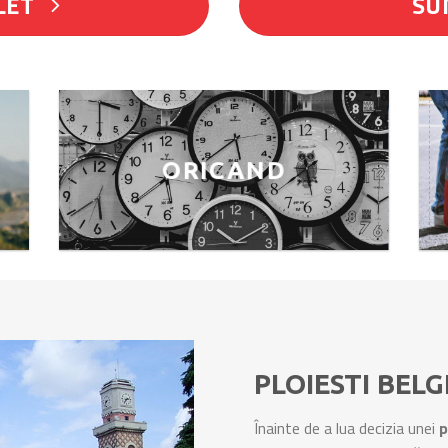
LET
SU
ORICAND
PLOIESTI BELG
Înainte de a lua decizia unei
p