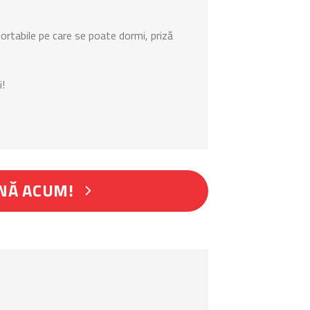
fortabile pe care se poate dormi, priză
i!
NĂ ACUM!