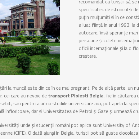
recomandat ca turiștii să se 
specificul ei, de istoricul și 
puțin mulțumiți și în ce const
a luat ființă în anul 1993, la 
autocare, însă speranțe mari
persoane și colete internați
oficii internaționale și la o 
creștere.
țări la muncă este din ce în ce mai pregnant. Pe de altă parte, un n
ar, cei care au nevoie de
transport Ploiesti Belgia
, fie în căutarea 
sebit, sau pentru a urma studiile universitare aici, pot apela la specia
ală înfloritoare, dar și Universitatea de Petrol și Gaze și urmează dr
niversități unde și studenții români pot aplica sunt University of An
nne (CIFE). O dată ajunși în Belgia, turiștii pot să guste ciocolata