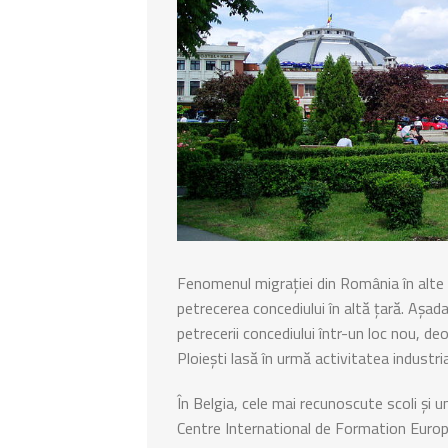
Fenomenul migrației din România în alte 
petrecerea concediului în altă țară. Așad
petrecerii concediului într-un loc nou, deo
Ploiești lasă în urmă activitatea industri
În Belgia, cele mai recunoscute scoli și u
Centre International de Formation Europee