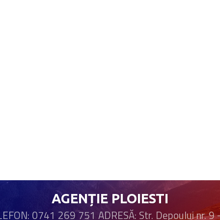
AGENȚIE PLOIESTI
EFON: 0741 269 751 ADRESĂ: Str. Depoului nr. 9 