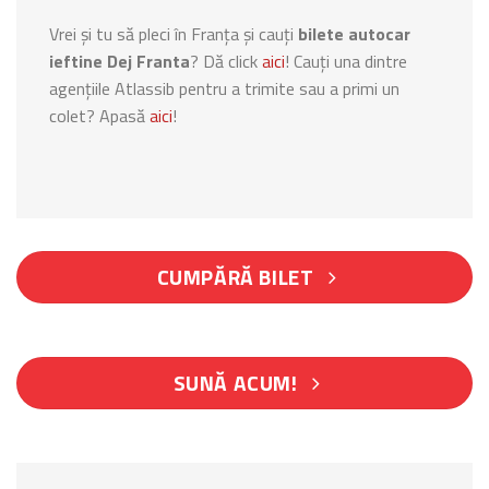
Vrei și tu să pleci în Franța și cauți
bilete autocar
ieftine Dej Franta
? Dă click
aici
! Cauți una dintre
agențiile Atlassib pentru a trimite sau a primi un
colet? Apasă
aici
!
CUMPĂRĂ BILET
SUNĂ ACUM!