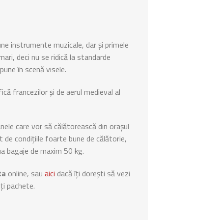
bune instrumente muzicale, dar și primele
mari, deci nu se ridică la standarde
 pune în scenă visele.
că francezilor și de aerul medieval al
nele care vor să călătorească din orașul
 de condițiile foarte bune de călătorie,
 lua bagaje de maxim 50 kg.
ta
online, sau
aici
dacă îți dorești să vezi
iți pachete.