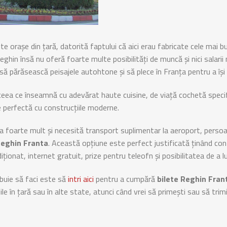
e orașe din țară, datorită faptului că aici erau fabricate cele mai 
hin însă nu oferă foarte multe posibilități de muncă și nici salarii 
 să părăsească peisajele autohtone și să plece în Franța pentru a își
eea ce înseamnă cu adevărat haute cuisine, de viață cochetă specifi
e perfectă cu construcțiile moderne.
a foarte mult și necesită transport suplimentar la aeroport, persoa
Reghin Franta
. Această opțiune este perfect justificată ținând cont
diționat, internet gratuit, prize pentru teleofn și posibilitatea de a
ebuie să faci este să
intri aici
pentru a cumpără
bilete Reghin Fran
le în țară sau în alte state, atunci când vrei să primești sau să trim