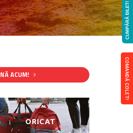
CUMPĂRĂ BILET!
COMANDĂ COLET!
NĂ ACUM!
ORICAT