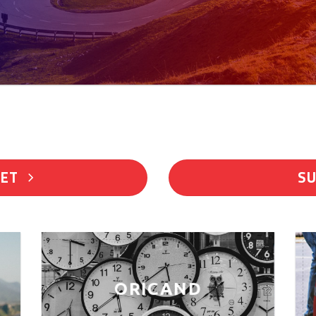
LET
SU
ORICAND