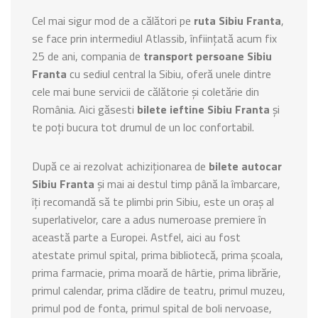
Cel mai sigur mod de a călători pe
ruta Sibiu Franta
,
se face prin intermediul Atlassib, înființată acum fix
25 de ani, compania de
transport persoane Sibiu
Franta
cu sediul central la Sibiu, oferă unele dintre
cele mai bune servicii de călătorie și coletărie din
România. Aici găsesti
bilete ieftine Sibiu Franta
și
te poți bucura tot drumul de un loc confortabil.
După ce ai rezolvat achiziționarea de
bilete autocar
Sibiu Franta
și mai ai destul timp până la îmbarcare,
îți recomandă să te plimbi prin Sibiu, este un oraș al
superlativelor, care a adus numeroase premiere în
această parte a Europei. Astfel, aici au fost
atestate primul spital, prima bibliotecă, prima școala,
prima farmacie, prima moară de hârtie, prima librărie,
primul calendar, prima clădire de teatru, primul muzeu,
primul pod de fonta, primul spital de boli nervoase,