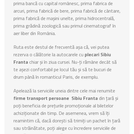
prima bancă cu capital românesc, prima fabrica de
arcuri, prima fabrică de bere, prima fabrică de cântare,
prima fabrică de mașini unelte, prima hidrocentrală,
prima grădină zoologică sau primul cinematograf în
aer liber din România.
Ruta este destul de frecventă așa că, vei putea
rezerva o călătorie la autocarele cu
plecari Sibiu
Franta
chiar și în ziua cursei. Nu-ți rămâne decât să
te așezi confortabil pe locul tău și să te bucuri de
drum până în romanticul Paris, de exemplu.
Apelează la serviciile uneia dintre cele mai renumite
firme transport persoane
Sibiu Franta
din țară și
poți beneficia de prețurile promoționale al biletelor
achiziționate din timp. De asemenea, vrem să îți
reamintim că, dacă dorești să trimiți un pachet în țară
sau străinătate, poți alege cu încredere serviciile de