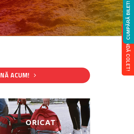
CUMPĂRĂ BILET!
COMANDĂ COLET!
NĂ ACUM!
ORICAT