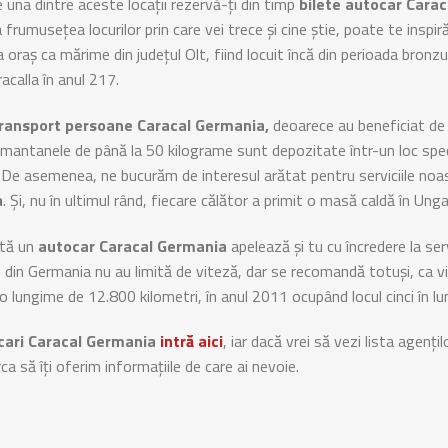
e una dintre aceste locații rezervă-ți din timp
bilete autocar Cara
frumusețea locurilor prin care vei trece și cine știe, poate te insp
 oraș ca mărime din județul Olt, fiind locuit încă din perioada bronz
acalla în anul 217.
ransport persoane Caracal Germania,
deoarece au beneficiat de 
antanele de până la 50 kilograme sunt depozitate într-un loc speci
). De asemenea, ne bucurăm de interesul arătat pentru serviciile noa
a
. Și, nu în ultimul rând, fiecare călător a primit o masă caldă în Un
ută un
autocar Caracal Germania
apelează și tu cu încredere la se
e din Germania nu au limită de viteză, dar se recomandă totuși, ca
 lungime de 12.800 kilometri, în anul 2011 ocupând locul cinci în l
cari Caracal Germania
intră aici
, iar dacă vrei să vezi lista agenți
ca să îți oferim informațiile de care ai nevoie.