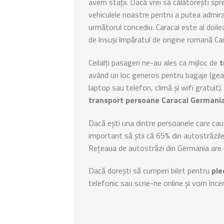
avem stații. Dacă vrei să călătorești spr
vehiculele noastre pentru a putea admira 
următorul concediu. Caracal este al doilea
de însuși împăratul de origine romană Car
Ceilalți pasageri ne-au ales ca mijloc de
t
având un loc generos pentru bagaje (geam
laptop sau telefon, climă și wifi gratuit
transport persoane Caracal Germani
Dacă ești una dintre persoanele care ca
important să știi că 65% din autostrăzil
Rețeaua de autostrăzi din Germania are o
Dacă dorești să cumperi bilet pentru
ple
telefonic sau scrie-ne online și vom încer