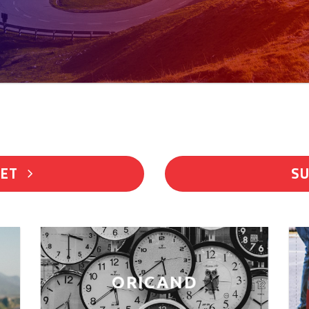
LET
SU
ORICAND