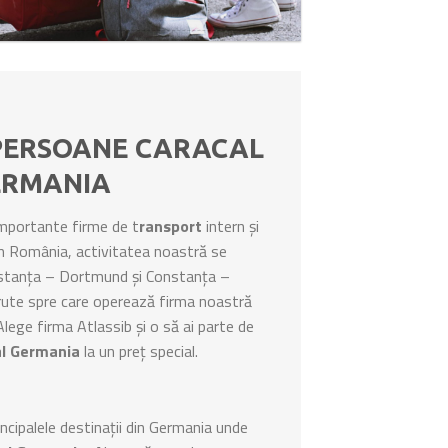
PERSOANE CARACAL
ERMANIA
importante firme de t
ransport
intern și
n România, activitatea noastră se
nstanța – Dortmund și Constanța –
rute spre care operează firma noastră
ege firma Atlassib și o să ai parte de
al Germania
la un preț special.
cipalele destinații din Germania unde