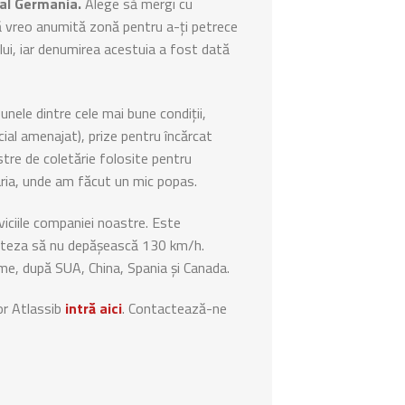
cal Germania.
Alege să mergi cu
iră vreo anumită zonă pentru a-ţi petrece
ului, iar denumirea acestuia a fost dată
unele dintre cele mai bune condiții,
al amenajat), prize pentru încărcat
stre de coletărie folosite pentru
garia, unde am făcut un mic popas.
rviciile companiei noastre. Este
 viteza să nu depășească 130 km/h.
ume, după SUA, China, Spania și Canada.
lor Atlassib
intră aici
. Contactează-ne