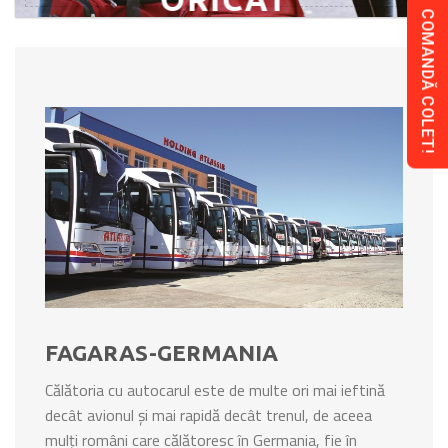
COMANDĂ COLET!
FAGARAS-GERMANIA
Călătoria cu autocarul este de multe ori mai ieftină
decât avionul și mai rapidă decât trenul, de aceea
mulți români care călătoresc în Germania, fie în