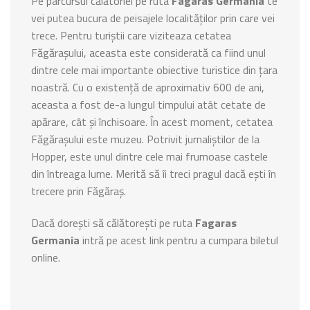
Pe parcursul călătoriei pe ruta
Fagaras Germania
te
vei putea bucura de peisajele localităților prin care vei
trece. Pentru turiștii care viziteaza cetatea
Făgărașului, aceasta este considerată ca fiind unul
dintre cele mai importante obiective turistice din țara
noastră. Cu o existență de aproximativ 600 de ani,
aceasta a fost de-a lungul timpului atât cetate de
apărare, cât și închisoare. În acest moment, cetatea
Făgărașului este muzeu. Potrivit jurnaliștilor de la
Hopper, este unul dintre cele mai frumoase castele
din întreaga lume. Merită să îi treci pragul dacă ești în
trecere prin Făgăraș.
Dacă dorești să călătorești pe ruta
Fagaras
Germania
intră pe acest link pentru a cumpara biletul
online.