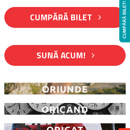
CUMPĂRĂ BILET!
CUMPĂRĂ BILET
SUNĂ ACUM!
ORIUNDE
ORICAND
ORICAT