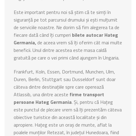
Este important pentru noi să știm că te simți în
siguranță pe tot parcursul drumului și ești mulțumit
de serviciile noastre. Ne dorim să fim alegerea ta de
fiecare dată când îți cumperi
bilete autocar Hateg
Germania,
de aceea vrem să îți oferim cât mai multe
beneficii. Unul dintre acestea este masa caldă
gratuită pe care o vei primi când ajungem în Ungaria.
Frankfurt, Koln, Essen, Dortmund, Munchen, Ulm,
Duren, Berlin, Stuttgart sau Dusseldorf sunt doar
câteva dintre destinațiile spre care operează
Atlassib, una dintre aceste
firme transport
persoane Hateg Germania
. Și, pentru că Hațeg
este punctul de plecare vrem să îți prezentăm câteva
obiective turistice din această localitate și din
apropiere. Hațeg este un oraș de munte, aflat la
poalele munților Retezat, în județul Hunedoara, fiind