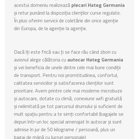
acestui domeniu realizează
plecari Hateg Germania
și retur punând la dispoziția clienților curse regulate.
În plus oferim servicii de coletărie din orice agenție
din Europa, de la agenție la agenție.
Dacă îți este frică sau ți se face rău când zbori cu
avionul alege călătoria cu
autocar Hateg Germania
și vei beneficia de unele dintre cele mai bune condiții
de transport. Pentru noi promtitudinea, confortul,
calitatea serviciilor și satisfacerea clienților sunt
prioritare. Avem printre cele mai moderne microbuze
și autocare, dotate cu climă, conexiune wifi gratuită
și nelimitată pe tot parcursul drumului și suficient de
mult spațiu pentru a te simți confortabil (bagajele se
depun într-un loc special amenajat în autocar și sunt
admise în jur de 50 kilograme / persoană, plus un
bagaj de mână cu lucruri personale)