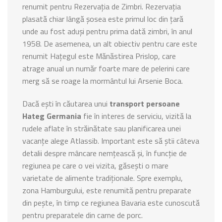
renumit pentru Rezervația de Zimbri. Rezervația
plasată chiar lângă șosea este primul loc din țară
unde au fost aduși pentru prima dată zimbri, în anul
1958. De asemenea, un alt obiectiv pentru care este
renumit Hațegul este Mănăstirea Prislop, care
atrage anual un număr foarte mare de pelerini care
merg să se roage la mormântul lui Arsenie Boca.
Dacă ești în căutarea unui
transport persoane
Hateg Germania
fie în interes de serviciu, vizită la
rudele aflate în străinătate sau planificarea unei
vacanțe alege Atlassib. Important este să știi câteva
detalii despre mâncare nemțească și, în funcție de
regiunea pe care o vei vizita, găsești o mare
varietate de alimente tradiționale. Spre exemplu,
zona Hamburgului, este renumită pentru preparate
din pește, în timp ce regiunea Bavaria este cunoscută
pentru preparatele din carne de porc.