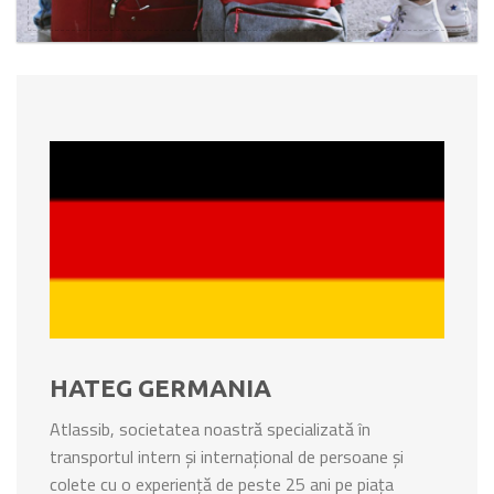
HATEG GERMANIA
Atlassib, societatea noastră specializată în
transportul intern și internațional de persoane și
colete cu o experiență de peste 25 ani pe piața