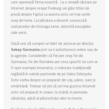
care operează firma noastră. La o simplă căutare pe
Internet despre orașul Freiburg vei găsi titluri de
presă despre faptul ca acesta este cel mai verde
oraş din lume. Localitatea a devenit cunoscută
vizitatorilor din întreaga lume, datorită inovațiilor
sale verzi.
Dacă vrei să cumperi un bilet de autocar pe direcția
Sebeș Germania
poti sa il achizitionezi online sau de
la agenție. Considerăm că fiecare oraș fie din
Germania, fie din România are ceva specific lui cum ar
fi spre exemplu înturnatul, o mâncare tradițională
regăsită în satele pastorale de pe Valea Sebeșului.
Este vorba despre un preparat din caș, pâine, sare și
smântână. Trebuie să știi că cel mai gustos înturnat
este cel preparat în ceaun, la stână, în perioada
văratului, adică al păstoritului oilor la munte.