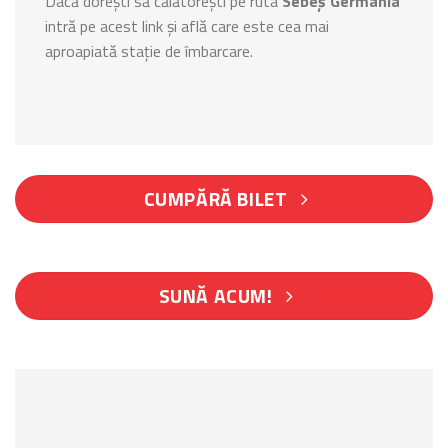
Dacă dorești să călătorești pe ruta
Sebeș Germania
intră pe acest link și află care este cea mai
aproapiată stație de îmbarcare.
CUMPĂRĂ BILET
SUNĂ ACUM!