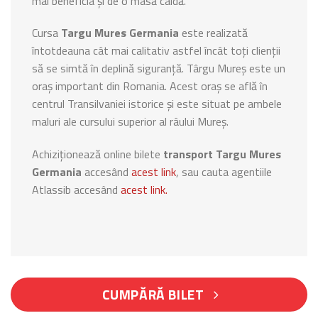
mai beneficia și de o masă caldă.
Cursa
Targu Mures Germania
este realizată
întotdeauna cât mai calitativ astfel încât toți clienții
să se simtă în deplină siguranță. Târgu Mureș este un
oraș important din Romania. Acest oraș se află în
centrul Transilvaniei istorice și este situat pe ambele
maluri ale cursului superior al râului Mureș.
Achiziționează online bilete
transport Targu Mures
Germania
accesând
acest link
, sau cauta agentiile
Atlassib accesând
acest link.
CUMPĂRĂ BILET