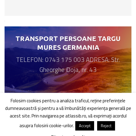
TRANSPORT PERSOANE TARGU
MURES GERMANIA
TELEFON: 0743 175 003 ADRESA: Str.
Gheorghe Doja, nr. 43
Folosim cookies pentru a analiza traficul, reţine preferinţele
dumneavoastră şi pentru a vă îmbunătăți experiența generală pe
acest site. Prin navigarea pe atlassib.ro, vă exprimați acordul
asupra folosirii cookie-urilor.
Accept
Reject
GERMANIA
ITALIA
FRANTA
AUSTRIA
OLANDA
BELGIA