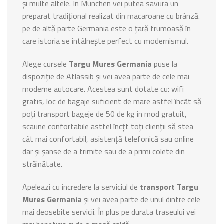
și multe altele. În Munchen vei putea savura un
preparat tradițional realizat din macaroane cu brânză.
pe de altă parte Germania este o țară frumoasă în
care istoria se întâlnește perfect cu modernismul.
Alege cursele
Targu Mures Germania
puse la
dispoziție de Atlassib și vei avea parte de cele mai
moderne autocare. Acestea sunt dotate cu: wifi
gratis, loc de bagaje suficient de mare astfel încât să
poți transport bageje de 50 de kg în mod gratuit,
scaune confortabile astfel încțt toți clienții să stea
cât mai confortabil, asistență telefonică sau online
dar și șanse de a trimite sau de a primi colete din
străinătate.
Apeleazî cu încredere la serviciul de
transport Targu
Mures Germania
și vei avea parte de unul dintre cele
mai deosebite servicii. În plus pe durata traseului vei