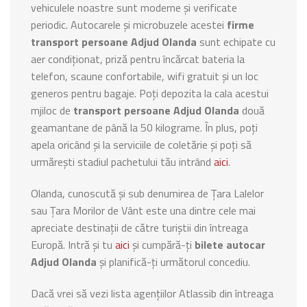
vehiculele noastre sunt moderne și verificate
periodic. Autocarele și microbuzele acestei
firme
transport persoane Adjud Olanda
sunt echipate cu
aer condiționat, priză pentru încărcat bateria la
telefon, scaune confortabile, wifi gratuit și un loc
generos pentru bagaje. Poți depozita la cala acestui
mjiloc de
transport persoane Adjud Olanda
două
geamantane de până la 50 kilograme. În plus, poți
apela oricând și la serviciile de coletărie și poți să
urmărești stadiul pachetului tău intrând
aici
.
Olanda, cunoscută și sub denumirea de Țara Lalelor
sau Țara Morilor de Vânt este una dintre cele mai
apreciate destinații de către turiștii din întreaga
Europă. Intră și tu
aici
și cumpără-ți
bilete autocar
Adjud Olanda
și planifică-ți următorul concediu.
Dacă vrei să vezi lista agențiilor Atlassib din întreaga