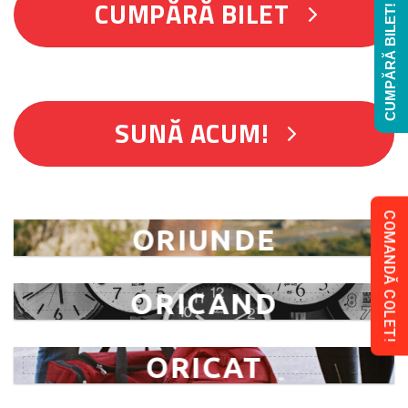
CUMPĂRĂ BILET
CUMPĂRĂ BILET!
SUNĂ ACUM!
COMANDĂ COLET!
ORIUNDE
ORICAND
ORICAT