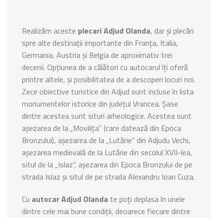
Realizăm aceste
plecari Adjud Olanda
, dar și plecări
spre alte destinații importante din Franța, Italia,
Germania, Austria și Belgia de aproximativ trei
decenii. Opțiunea de a călători cu autocarul îți oferă
printre altele, și posibilitatea de a descoperi locuri noi.
Zece obiective turistice din Adjud sunt incluse în lista
monumentelor istorice din județul Vrancea. Șase
dintre acestea sunt situri arheologice. Acestea sunt
așezarea de la „Movilița” (care datează din Epoca
Bronzului), așezarea de la „Lutărie” din Adjudu Vechi,
așezarea medievală de la Lutărie din secolul XVII-lea,
situl de la „Islaz”, așezarea din Epoca Bronzului de pe
strada Islaz și situl de pe strada Alexandru Ioan Cuza.
Cu
autocar Adjud Olanda
te poți deplasa în unele
dintre cele mai bune condiții, deoarece fiecare dintre