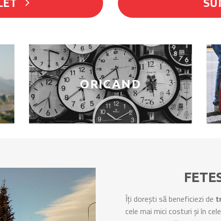
LET
SU
ORICAND
FETE
Îți dorești să beneficiezi de
t
cele mai mici costuri și în ce