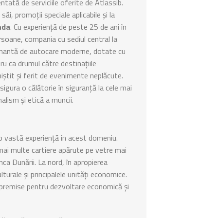
ntată de serviciile oferite de Atlassib.
săi, promoții speciale aplicabile și la
nda
. Cu experiență de peste 25 de ani în
rsoane, compania cu sediul central la
ionantă de autocare moderne, dotate cu
u ca drumul către destinațiile
iștit și ferit de evenimente neplăcute.
asigura o călătorie în siguranță la cele mai
alism și etică a muncii.
și o vastă experiență în acest domeniu.
 mai multe cartiere apărute pe vetre mai
nca Dunării. La nord, în apropierea
turale şi principalele unităţi economice.
ă premise pentru dezvoltare economică și