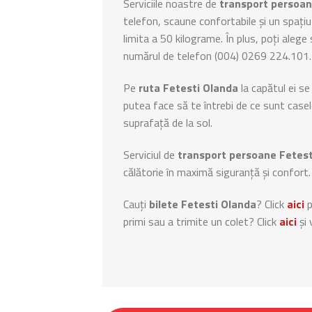
Serviciile noastre de
transport persoan
telefon, scaune confortabile și un spați
limita a 50 kilograme. În plus, poți alege
numărul de telefon (004) 0269 224.101.
Pe
ruta Fetesti Olanda
la capătul ei se
putea face să te întrebi de ce sunt casel
suprafață de la sol.
Serviciul de
transport persoane Fetest
călătorie în maximă siguranță și confort.
Cauți
bilete Fetesti Olanda
? Click
aici
p
primi sau a trimite un colet? Click
aici
și 