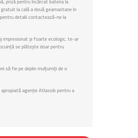
mă, priză pentru încărcat bateria la
 gratuit la cală a două geamantane în
ar pentru detalii contactează-ne la
aș impresionat și foarte ecologic, te-ar
locuință se plătește doar pentru
rii să fie pe deplin mulțumiți de o
ai apropiată agenție Atlassib pentru a