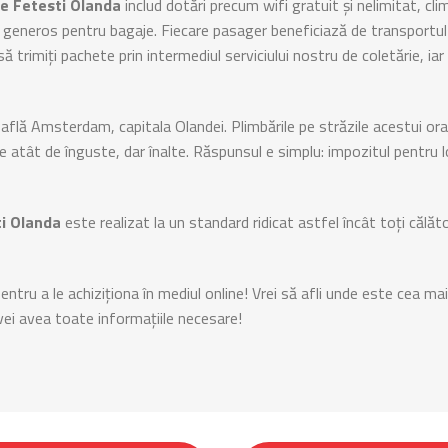
e Fetesti Olanda
includ dotări precum wifi gratuit și nelimitat, cli
u generos pentru bagaje. Fiecare pasager beneficiază de transportul
 să trimiți pachete prin intermediul serviciului nostru de coletărie, i
 află Amsterdam, capitala Olandei. Plimbările pe străzile acestui or
e atât de înguste, dar înalte. Răspunsul e simplu: impozitul pentru 
i Olanda
este realizat la un standard ridicat astfel încât toți călăto
entru a le achiziționa în mediul online! Vrei să afli unde este cea m
vei avea toate informațiile necesare!