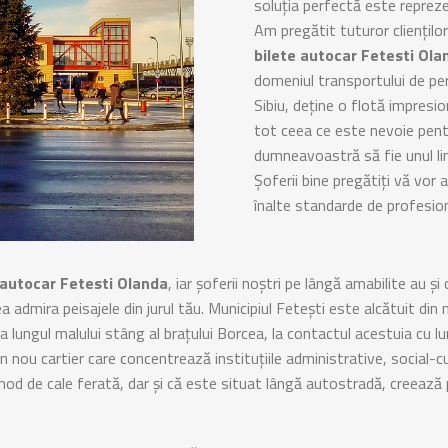
soluția perfectă este repreze
Am pregătit tuturor clienților 
bilete autocar Fetesti Ola
domeniul transportului de pe
Sibiu, deține o flotă impres
tot ceea ce este nevoie pentr
dumneavoastră să fie unul lin
Șoferii bine pregătiți vă vor 
înalte standarde de profesion
autocar Fetesti Olanda
, iar șoferii noștri pe lângă amabilite au 
admira peisajele din jurul tău. Municipiul Feteşti este alcătuit din
a lungul malului stâng al braţului Borcea, la contactul acestuia cu lu
 nou cartier care concentrează instituţiile administrative, social-cul
nod de cale ferată, dar și că este situat lângă autostradă, creeaz