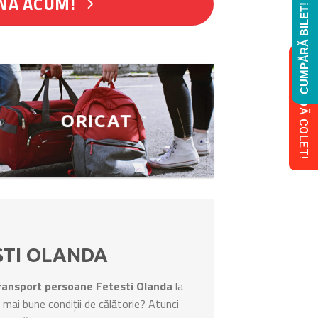
NĂ ACUM!
CUMPĂRĂ BILET!
COMANDĂ COLET!
ORICAT
STI OLANDA
ransport persoane Fetesti Olanda
la
le mai bune condiții de călătorie? Atunci