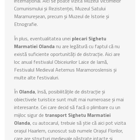
internațional. Aici se poate vizita Muzeul Victimelor
Comunismului și Rezistenței, Muzeul Satului
Maramureșean, precum și Muzeul de Istorie și
Etnografie.
În plus, eventualitatea unei
plecari Sighetu
Marmatiei Olanda
nu are legătură cu faptul că nu
există suficiente oportunități de distracție. Aici are
loc anual festivalul Obiceiurilor Laice de Iarnă,
Festivalul Medieval Aeternus Maramoroslensis și
multe alte festivaluri.
În
Olanda
, însă, posibilitățile de distracție și
obiectivele turistice sunt mult mai numeroase și mai
interesante. Cei care decid să facă o plimbare cu un
mijloc sigur de
transport Sighetu Marmatiei
Olanda
, cu autocarul, trebuie să știe că aici pot vizita
orașul Haarlem, cunoscut sub numele Orașul Florilor,
care are structuri medievale păstrate intacte și