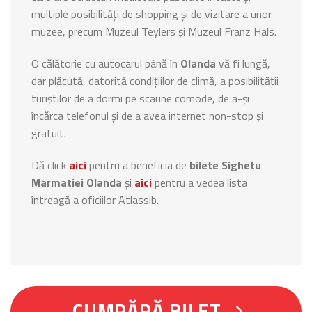
multiple posibilități de shopping și de vizitare a unor
muzee, precum Muzeul Teylers și Muzeul Franz Hals.
O călătorie cu autocarul până în
Olanda
vă fi lungă,
dar plăcută, datorită condițiilor de climă, a posibilității
turiștilor de a dormi pe scaune comode, de a-și
încărca telefonul și de a avea internet non-stop și
gratuit.
Dă click
aici
pentru a beneficia de
bilete Sighetu
Marmatiei Olanda
și
aici
pentru a vedea lista
întreagă a oficiilor Atlassib.
CUMPĂRĂ BILET