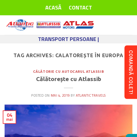
Skip
ACASĂ
CONTACT
to
content
TRANSPORT PERSOANE |
COMANDĂ COLET!
TAG ARCHIVES:
CALATOREȘTE ÎN EUROPA
CĂLĂTORIE CU AUTOCARUL ATLASSIB
Călătorește cu Atlassib
POSTED ON
MAI 4, 2019
BY
ATLANTIC TRAVELS
04
mai