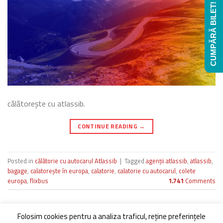
CUMPĂRĂ BILET!
călătorește cu atlassib.
CONTINUE READING
→
Posted in
călătorie cu autocarul Atlassib
|
Tagged
agenții atlassib
,
atlassib
,
bagage
,
calatorește în europa
,
calatorie
,
calatorie cu autocarul
,
colete
europa
,
flixbus
1.741
Comments
Folosim cookies pentru a analiza traficul, reţine preferinţele